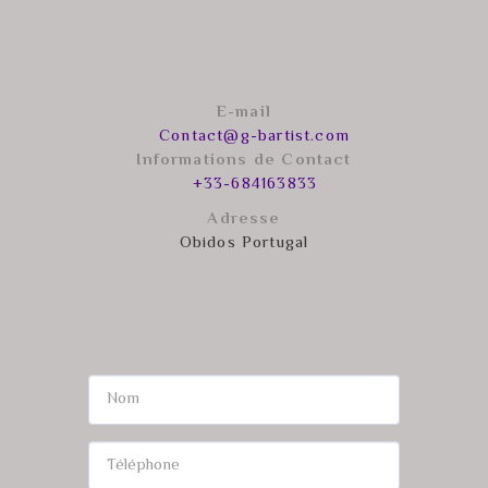
E-mail
Contact@g-bartist.com
Informations de Contact
+33-684163833
Adresse
Obidos Portugal